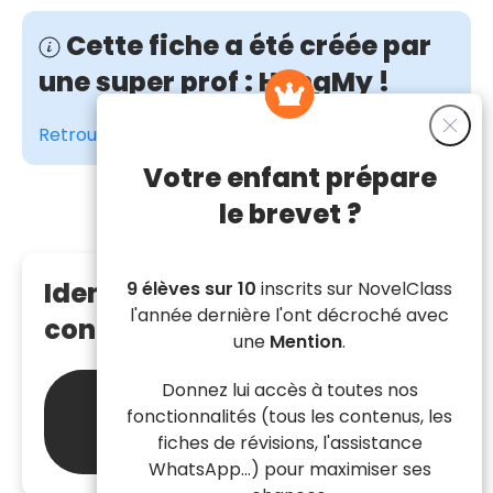
Cette fiche a été créée par
une super prof : HongMy !
Retrouve-la sur
son compte Instagram
😍
Votre enfant prépare
le brevet ?
Identités remarquables à
9 élèves sur 10
inscrits sur NovelClass
l'année dernière l'ont décroché avec
connaître
une
Mention
.
Donnez lui accès à toutes nos
Fichier Fiche sur les
fonctionnalités (tous les contenus, les
identités remarquables
fiches de révisions, l'assistance
WhatsApp...) pour maximiser ses