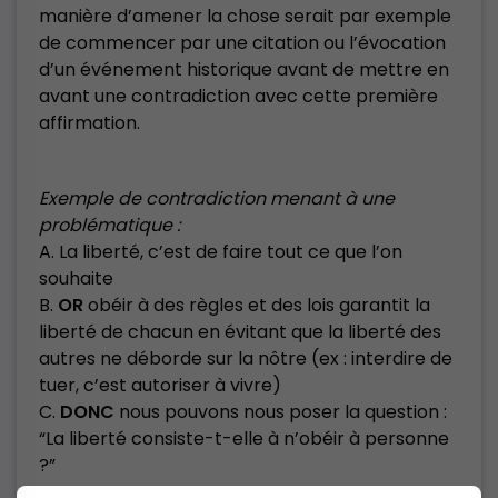
manière d’amener la chose serait par exemple
de commencer par une citation ou l’évocation
d’un événement historique avant de mettre en
avant une contradiction avec cette première
affirmation.
Exemple de contradiction menant à une
problématique :
A. La liberté, c’est de faire tout ce que l’on
souhaite
B.
OR
obéir à des règles et des lois garantit la
liberté de chacun en évitant que la liberté des
autres ne déborde sur la nôtre (ex : interdire de
tuer, c’est autoriser à vivre)
C.
DONC
nous pouvons nous poser la question :
“La liberté consiste-t-elle à n’obéir à personne
?”