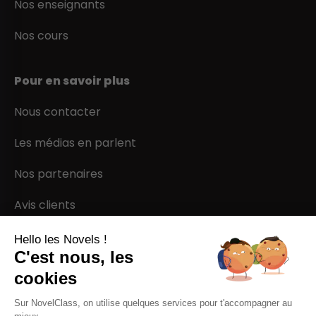
Nos enseignants
Nos cours
Pour en savoir plus
Nous contacter
Les médias en parlent
Nos partenaires
Avis clients
Hello les Novels !
Paiement sécurisé
C'est nous, les
cookies
Sur NovelClass, on utilise quelques services pour t'accompagner au